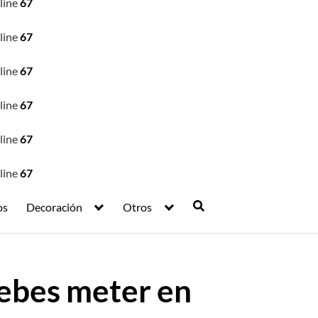
line
67
line
67
line
67
line
67
line
67
line
67
os
Decoración
Otros
debes meter en