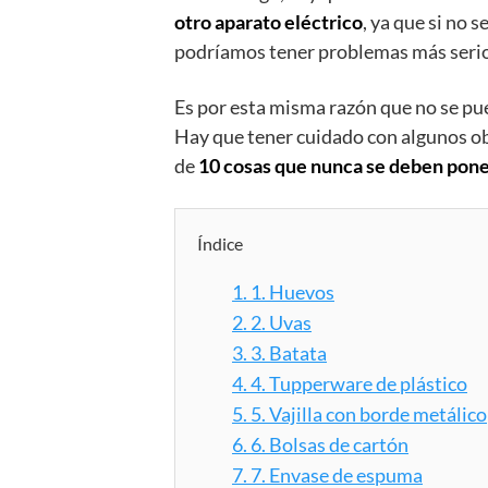
otro aparato eléctrico
, ya que si no
podríamos tener problemas más serios
Es por esta misma razón que no se pu
Hay que tener cuidado con algunos obj
de
10 cosas que nunca se deben pone
Índice
1.
1. Huevos
2.
2. Uvas
3.
3. Batata
4.
4. Tupperware de plástico
5.
5. Vajilla con borde metálico
6.
6. Bolsas de cartón
7.
7. Envase de espuma