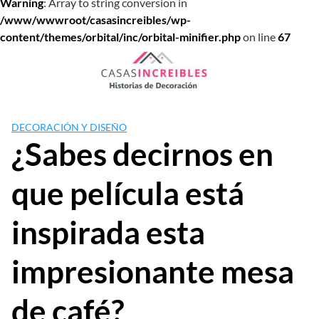
Warning
: Array to string conversion in
/www/wwwroot/casasincreibles/wp-
content/themes/orbital/inc/orbital-minifier.php
on line
67
Saltar
al
contenido
DECORACIÓN Y DISEÑO
¿Sabes decirnos en
que película está
inspirada esta
impresionante mesa
de café?