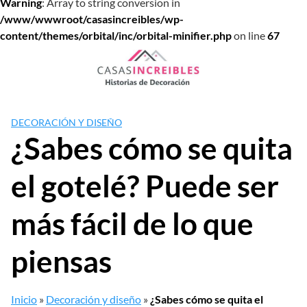
Warning
: Array to string conversion in
/www/wwwroot/casasincreibles/wp-
content/themes/orbital/inc/orbital-minifier.php
on line
67
Saltar
al
contenido
DECORACIÓN Y DISEÑO
¿Sabes cómo se quita
el gotelé? Puede ser
más fácil de lo que
piensas
Inicio
»
Decoración y diseño
»
¿Sabes cómo se quita el