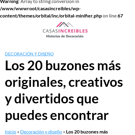
Warning
: Array to string conversion in
/www/wwwroot/casasincreibles/wp-
content/themes/orbital/inc/orbital-minifier.php
on line
67
Saltar
al
contenido
DECORACIÓN Y DISEÑO
Los 20 buzones más
originales, creativos
y divertidos que
puedes encontrar
Inicio
»
Decoración y diseño
»
Los 20 buzones más