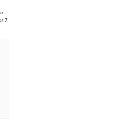
ar
os 7