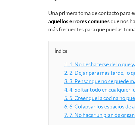
Una primera toma de contacto para es
aquellos errores comunes
que nos ha
más frecuentes para que puedas tomar n
Índice
1.
1. No deshacerse de lo que ya
2.
2. Dejar para más tarde, lo
3.
3. Pensar que no se puede m
4.
4. Soltar todo en cualquier l
5.
5. Creer que la cocina no p
6.
6. Colapsar los espacios de
7.
7. No hacer un plan de organ