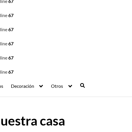
line
67
line
67
line
67
line
67
line
67
line
67
os
Decoración
Otros
uestra casa