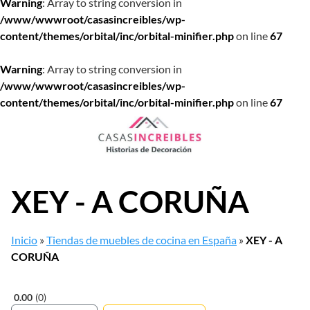
Warning
: Array to string conversion in
/www/wwwroot/casasincreibles/wp-
content/themes/orbital/inc/orbital-minifier.php
on line
67
Warning
: Array to string conversion in
/www/wwwroot/casasincreibles/wp-
content/themes/orbital/inc/orbital-minifier.php
on line
67
Saltar
al
contenido
XEY - A CORUÑA
Inicio
»
Tiendas de muebles de cocina en España
»
XEY - A
CORUÑA
0.00
0