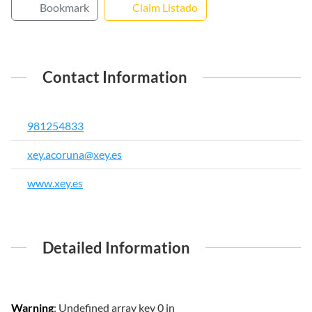
Bookmark
Claim Listado
Contact Information
981254833
xey.acoruna@xey.es
www.xey.es
Detailed Information
Warning
: Undefined array key 0 in