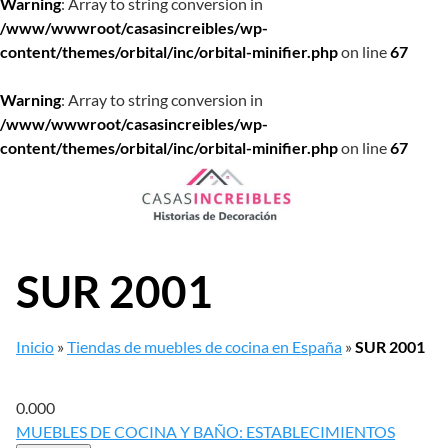
Warning
: Array to string conversion in
/www/wwwroot/casasincreibles/wp-
content/themes/orbital/inc/orbital-minifier.php
on line
67
Warning
: Array to string conversion in
/www/wwwroot/casasincreibles/wp-
content/themes/orbital/inc/orbital-minifier.php
on line
67
Saltar
al
contenido
SUR 2001
Inicio
»
Tiendas de muebles de cocina en España
»
SUR 2001
0.00
0
MUEBLES DE COCINA Y BAÑO: ESTABLECIMIENTOS