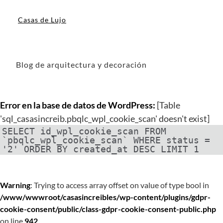
Casas de Lujo
Blog de arquitectura y decoración
Error en la base de datos de WordPress:
[Table
'sql_casasincreib.pbqlc_wpl_cookie_scan' doesn't exist]
SELECT id_wpl_cookie_scan FROM
`pbqlc_wpl_cookie_scan` WHERE status =
'2' ORDER BY created_at DESC LIMIT 1
Warning
: Trying to access array offset on value of type bool in
/www/wwwroot/casasincreibles/wp-content/plugins/gdpr-
cookie-consent/public/class-gdpr-cookie-consent-public.php
on line
942