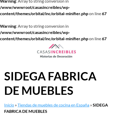
Warning
: Array to string conversion in
/www/wwwroot/casasincreibles/wp-
content/themes/orbital/inc/orbital-minifier.php
on line
67
Warning
: Array to string conversion in
/www/wwwroot/casasincreibles/wp-
content/themes/orbital/inc/orbital-minifier.php
on line
67
Saltar
al
contenido
SIDEGA FABRICA
DE MUEBLES
Inicio
»
Tiendas de muebles de cocina en España
»
SIDEGA
FABRICA DE MUEBLES