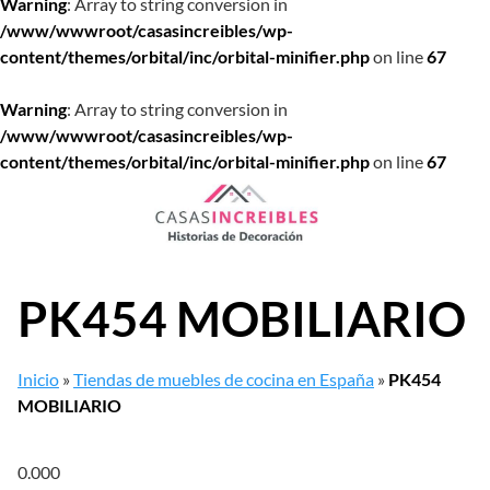
Warning
: Array to string conversion in
/www/wwwroot/casasincreibles/wp-
content/themes/orbital/inc/orbital-minifier.php
on line
67
Warning
: Array to string conversion in
/www/wwwroot/casasincreibles/wp-
content/themes/orbital/inc/orbital-minifier.php
on line
67
Saltar
al
contenido
PK454 MOBILIARIO
Inicio
»
Tiendas de muebles de cocina en España
»
PK454
MOBILIARIO
0.00
0