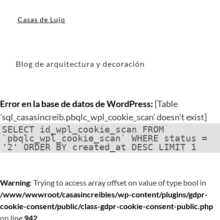
Casas de Lujo
Blog de arquitectura y decoración
Error en la base de datos de WordPress:
[Table
'sql_casasincreib.pbqlc_wpl_cookie_scan' doesn't exist]
SELECT id_wpl_cookie_scan FROM
`pbqlc_wpl_cookie_scan` WHERE status =
'2' ORDER BY created_at DESC LIMIT 1
Warning
: Trying to access array offset on value of type bool in
/www/wwwroot/casasincreibles/wp-content/plugins/gdpr-
cookie-consent/public/class-gdpr-cookie-consent-public.php
on line
942