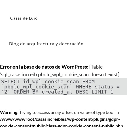
Casas de Lujo
Blog de arquitectura y decoración
Error en la base de datos de WordPress:
[Table
'sql_casasincreib.pbqlc_wpl_cookie_scan' doesn't exist]
SELECT id_wpl_cookie_scan FROM
`pbqlc_wpl_cookie_scan` WHERE status =
'2' ORDER BY created_at DESC LIMIT 1
Warning
: Trying to access array offset on value of type bool in
/www/wwwroot/casasincreibles/wp-content/plugins/gdpr-
cookie-consent/public/class-gdpr-cookie-consent-public.php