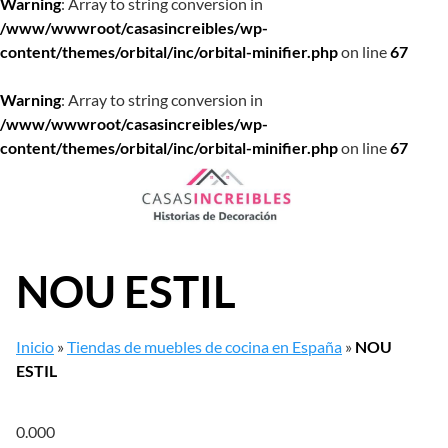
Warning
: Array to string conversion in
/www/wwwroot/casasincreibles/wp-
content/themes/orbital/inc/orbital-minifier.php
on line
67
Warning
: Array to string conversion in
/www/wwwroot/casasincreibles/wp-
content/themes/orbital/inc/orbital-minifier.php
on line
67
Saltar
al
contenido
NOU ESTIL
Inicio
»
Tiendas de muebles de cocina en España
»
NOU
ESTIL
0.00
0