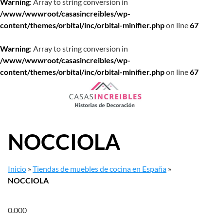
Warning
: Array to string conversion in
/www/wwwroot/casasincreibles/wp-
content/themes/orbital/inc/orbital-minifier.php
on line
67
Warning
: Array to string conversion in
/www/wwwroot/casasincreibles/wp-
content/themes/orbital/inc/orbital-minifier.php
on line
67
Saltar
al
contenido
NOCCIOLA
Inicio
»
Tiendas de muebles de cocina en España
»
NOCCIOLA
0.00
0