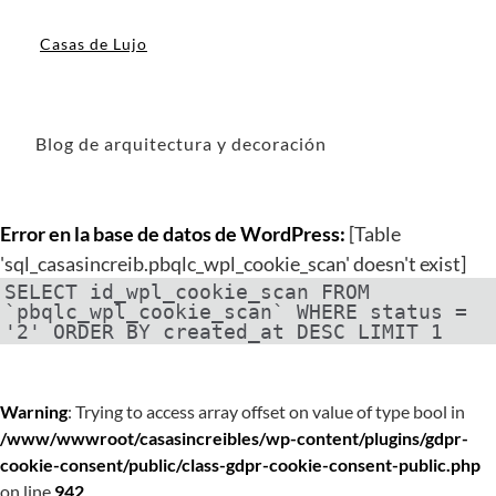
Casas de Lujo
Blog de arquitectura y decoración
Error en la base de datos de WordPress:
[Table
'sql_casasincreib.pbqlc_wpl_cookie_scan' doesn't exist]
SELECT id_wpl_cookie_scan FROM
`pbqlc_wpl_cookie_scan` WHERE status =
'2' ORDER BY created_at DESC LIMIT 1
Warning
: Trying to access array offset on value of type bool in
/www/wwwroot/casasincreibles/wp-content/plugins/gdpr-
cookie-consent/public/class-gdpr-cookie-consent-public.php
on line
942