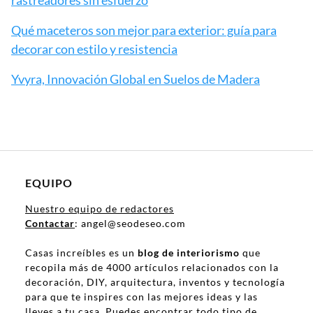
rastreadores sin esfuerzo
Qué maceteros son mejor para exterior: guía para
decorar con estilo y resistencia
Yvyra, Innovación Global en Suelos de Madera
EQUIPO
Nuestro equipo de redactores
Contactar
: angel@seodeseo.com
Casas increíbles es un
blog de interiorismo
que
recopila más de 4000 artículos relacionados con la
decoración, DIY, arquitectura, inventos y tecnología
para que te inspires con las mejores ideas y las
lleves a tu casa. Puedes encontrar todo tipo de