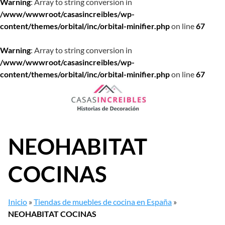
Warning
: Array to string conversion in
/www/wwwroot/casasincreibles/wp-
content/themes/orbital/inc/orbital-minifier.php
on line
67
Warning
: Array to string conversion in
/www/wwwroot/casasincreibles/wp-
content/themes/orbital/inc/orbital-minifier.php
on line
67
Saltar
al
contenido
NEOHABITAT
COCINAS
Inicio
»
Tiendas de muebles de cocina en España
»
NEOHABITAT COCINAS