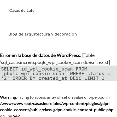
Casas de Lujo
Blog de arquitectura y decoración
Error en la base de datos de WordPress:
[Table
'sql_casasincreib.pbqlc_wpl_cookie_scan' doesn't exist]
SELECT id_wpl_cookie_scan FROM
`pbqlc_wpl_cookie_scan` WHERE status =
'2' ORDER BY created_at DESC LIMIT 1
Warning
: Trying to access array offset on value of type bool in
/www/wwwroot/casasincreibles/wp-content/plugins/gdpr-
cookie-consent/public/class-gdpr-cookie-consent-public.php
on line
942