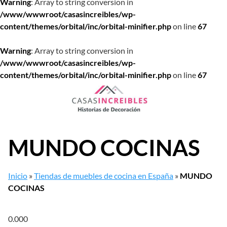
Warning
: Array to string conversion in
/www/wwwroot/casasincreibles/wp-
content/themes/orbital/inc/orbital-minifier.php
on line
67
Warning
: Array to string conversion in
/www/wwwroot/casasincreibles/wp-
content/themes/orbital/inc/orbital-minifier.php
on line
67
Saltar
al
contenido
MUNDO COCINAS
Inicio
»
Tiendas de muebles de cocina en España
»
MUNDO
COCINAS
0.00
0