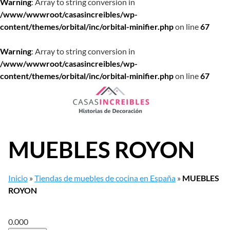
Warning
: Array to string conversion in
/www/wwwroot/casasincreibles/wp-
content/themes/orbital/inc/orbital-minifier.php
on line
67
Warning
: Array to string conversion in
/www/wwwroot/casasincreibles/wp-
content/themes/orbital/inc/orbital-minifier.php
on line
67
Saltar
al
contenido
MUEBLES ROYON
Inicio
»
Tiendas de muebles de cocina en España
»
MUEBLES
ROYON
0.00
0