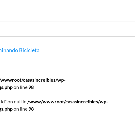
inando
Bicicleta
wwwroot/casasincreibles/wp-
gs.php
on line
98
id" on null in
/www/wwwroot/casasincreibles/wp-
gs.php
on line
98