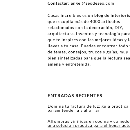
Contactar
: angel@seodeseo.com
Casas increíbles es un
blog de interior
que recopila más de 4000 artículos
relacionados con la decoración, DIY,
arquitectura, inventos y tecnología par
que te inspires con las mejores ideas y l
lleves a tu casa. Puedes encontrar todo 
de temas, consejos, trucos y guías, muy
bien sintetizadas para que la lectura se
amena y entretenida.
ENTRADAS RECIENTES
Domina tu factura de luz: guía práctica
paraentenderla y ahorrar
Alfombras vinílicas en cocina y comedo
una solución práctica para el hogar act