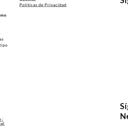
Políticas de Privacidad
ismo
a
as
tipo
a
S
N
r:
ual