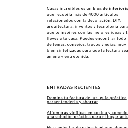
Casas increíbles es un
blog de interior
que recopila más de 4000 artículos
relacionados con la decoración, DIY,
arquitectura, inventos y tecnología par
que te inspires con las mejores ideas y l
lleves a tu casa. Puedes encontrar todo 
de temas, consejos, trucos y guías, muy
bien sintetizadas para que la lectura se
amena y entretenida.
ENTRADAS RECIENTES
Domina tu factura de luz: guía práctica
paraentenderla y ahorrar
Alfombras vinílicas en cocina y comedo
una solución práctica para el hogar act
Herramientas de privacidad que bloque