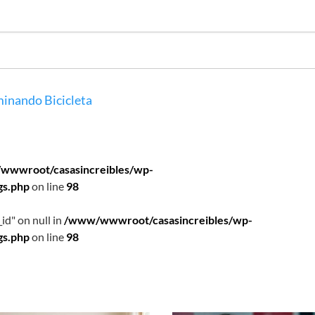
inando
Bicicleta
wwwroot/casasincreibles/wp-
gs.php
on line
98
id" on null in
/www/wwwroot/casasincreibles/wp-
gs.php
on line
98