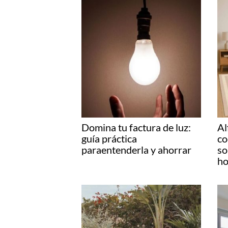
Domina tu factura de luz:
Al
guía práctica
co
paraentenderla y ahorrar
so
ho