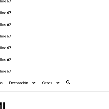
line
67
line
67
line
67
line
67
line
67
line
67
line
67
os
Decoración
Otros
I