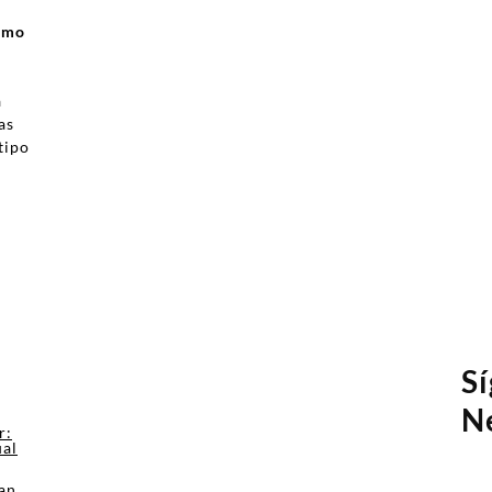
ismo
a
as
tipo
a
S
N
r:
ual
an