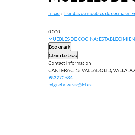
Inicio
»
Tiendas de muebles de cocina en 
0.00
0
MUEBLES DE COCINA: ESTABLECIMIE
Bookmark
Claim Listado
Contact Information
CANTERAC, 15 VALLADOLID, VALLADOLID
983270634
miguel.alvarez@icl.es