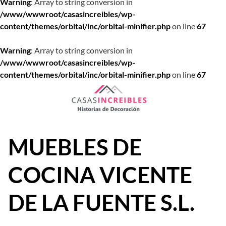
Warning
: Array to string conversion in
/www/wwwroot/casasincreibles/wp-
content/themes/orbital/inc/orbital-minifier.php
on line
67
Warning
: Array to string conversion in
/www/wwwroot/casasincreibles/wp-
content/themes/orbital/inc/orbital-minifier.php
on line
67
Saltar
al
contenido
MUEBLES DE
COCINA VICENTE
DE LA FUENTE S.L.