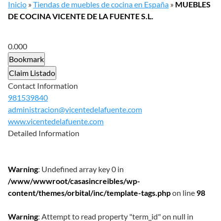
Inicio
»
Tiendas de muebles de cocina en España
»
MUEBLES
DE COCINA VICENTE DE LA FUENTE S.L.
0.00
0
Bookmark
Claim Listado
Contact Information
981539840
administracion@vicentedelafuente.com
www.vicentedelafuente.com
Detailed Information
Warning
: Undefined array key 0 in
/www/wwwroot/casasincreibles/wp-
content/themes/orbital/inc/template-tags.php
on line
98
Warning
: Attempt to read property "term_id" on null in