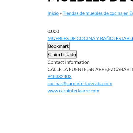
Inicio
»
Tiendas de muebles de cocina en 
0.00
0
MUEBLES DE COCINA Y BAÑO: ESTAB
Bookmark
Claim Listado
Contact Information
CALLE LA FUENTE, SN ARRE,EZCABARTE
948332403
cocinas@carpinteriaezcaba.com
www.carpinteriaarre.com