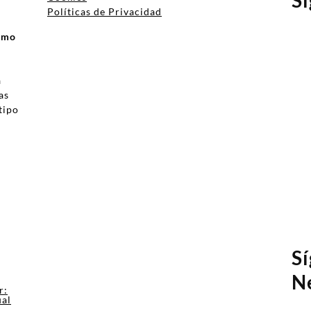
Políticas de Privacidad
ismo
a
as
tipo
a
S
N
r:
ual