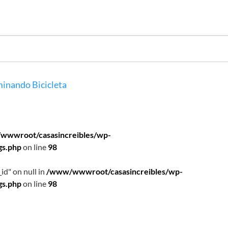
inando
Bicicleta
wwwroot/casasincreibles/wp-
gs.php
on line
98
id" on null in
/www/wwwroot/casasincreibles/wp-
gs.php
on line
98