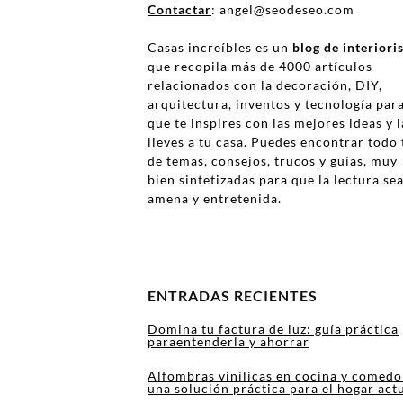
Contactar
: angel@seodeseo.com
Casas increíbles es un
blog de interior
que recopila más de 4000 artículos
relacionados con la decoración, DIY,
arquitectura, inventos y tecnología par
que te inspires con las mejores ideas y l
lleves a tu casa. Puedes encontrar todo 
de temas, consejos, trucos y guías, muy
bien sintetizadas para que la lectura se
amena y entretenida.
ENTRADAS RECIENTES
Domina tu factura de luz: guía práctica
paraentenderla y ahorrar
Alfombras vinílicas en cocina y comedo
una solución práctica para el hogar act