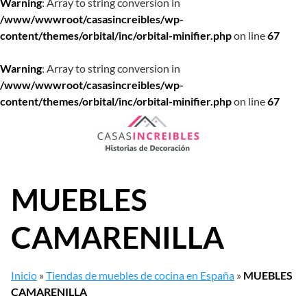
Warning
: Array to string conversion in
/www/wwwroot/casasincreibles/wp-
content/themes/orbital/inc/orbital-minifier.php
on line
67
Warning
: Array to string conversion in
/www/wwwroot/casasincreibles/wp-
content/themes/orbital/inc/orbital-minifier.php
on line
67
Saltar
al
contenido
MUEBLES
CAMARENILLA
Inicio
»
Tiendas de muebles de cocina en España
»
MUEBLES
CAMARENILLA