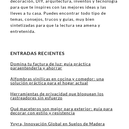
decoración, DIY, arquitectura, inventos y tecnología
para que te inspires con las mejores ideas y las
lleves a tu casa. Puedes encontrar todo tipo de
temas, consejos, trucos y guías, muy bien
sintetizadas para que la lectura sea amena y
entretenida.
ENTRADAS RECIENTES
Domina tu factura de luz: guía práctica
paraentenderla y ahorrar
Alfombras vinílicas en cocina y comedor: una
solución práctica para el hogar actual
Herramientas de privacidad que bloquean los
rastreadores sin esfuerzo
Qué maceteros son mejor para exterior: guía para
decorar con estilo y resistencia
Yvyra, Innovación Global en Suelos de Madera