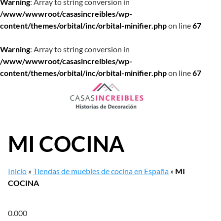
Warning
: Array to string conversion in
/www/wwwroot/casasincreibles/wp-
content/themes/orbital/inc/orbital-minifier.php
on line
67
Warning
: Array to string conversion in
/www/wwwroot/casasincreibles/wp-
content/themes/orbital/inc/orbital-minifier.php
on line
67
Saltar
al
contenido
MI COCINA
Inicio
»
Tiendas de muebles de cocina en España
»
MI
COCINA
0.00
0