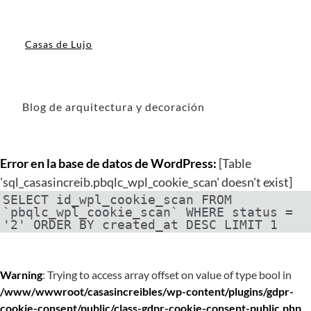
Casas de Lujo
Blog de arquitectura y decoración
Error en la base de datos de WordPress:
[Table
'sql_casasincreib.pbqlc_wpl_cookie_scan' doesn't exist]
SELECT id_wpl_cookie_scan FROM
`pbqlc_wpl_cookie_scan` WHERE status =
'2' ORDER BY created_at DESC LIMIT 1
Warning
: Trying to access array offset on value of type bool in
/www/wwwroot/casasincreibles/wp-content/plugins/gdpr-
cookie-consent/public/class-gdpr-cookie-consent-public.php