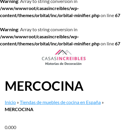
Warning
: Array to string conversion in
/www/wwwroot/casasincreibles/wp-
content/themes/orbital/inc/orbital-minifier.php
on line
67
Warning
: Array to string conversion in
/www/wwwroot/casasincreibles/wp-
content/themes/orbital/inc/orbital-minifier.php
on line
67
Saltar
al
contenido
MERCOCINA
Inicio
»
Tiendas de muebles de cocina en España
»
MERCOCINA
0.00
0