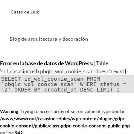
Casas de Lujo
Blog de arquitectura y decoración
Error en la base de datos de WordPress:
[Table
'sql_casasincreib.pbqlc_wpl_cookie_scan' doesn't exist]
SELECT id_wpl_cookie_scan FROM
`pbqlc_wpl_cookie_scan` WHERE status =
'2' ORDER BY created_at DESC LIMIT 1
Warning
: Trying to access array offset on value of type bool in
/www/wwwroot/casasincreibles/wp-content/plugins/gdpr-
cookie-consent/public/class-gdpr-cookie-consent-public.php
on line
942