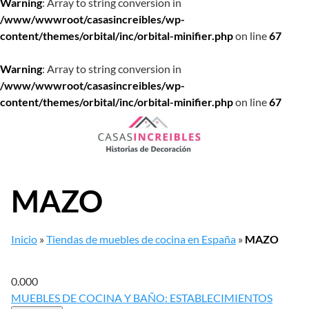
Warning
: Array to string conversion in
/www/wwwroot/casasincreibles/wp-
content/themes/orbital/inc/orbital-minifier.php
on line
67
Warning
: Array to string conversion in
/www/wwwroot/casasincreibles/wp-
content/themes/orbital/inc/orbital-minifier.php
on line
67
Saltar
al
contenido
MAZO
Inicio
»
Tiendas de muebles de cocina en España
»
MAZO
0.00
0
MUEBLES DE COCINA Y BAÑO: ESTABLECIMIENTOS