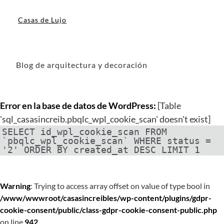
Casas de Lujo
Blog de arquitectura y decoración
Error en la base de datos de WordPress:
[Table
'sql_casasincreib.pbqlc_wpl_cookie_scan' doesn't exist]
SELECT id_wpl_cookie_scan FROM
`pbqlc_wpl_cookie_scan` WHERE status =
'2' ORDER BY created_at DESC LIMIT 1
Warning
: Trying to access array offset on value of type bool in
/www/wwwroot/casasincreibles/wp-content/plugins/gdpr-
cookie-consent/public/class-gdpr-cookie-consent-public.php
on line
942