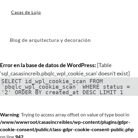
Casas de Lujo
Blog de arquitectura y decoración
Error en la base de datos de WordPress:
[Table
'sql_casasincreib.pbqlc_wpl_cookie_scan' doesn't exist]
SELECT id_wpl_cookie_scan FROM
`pbqlc_wpl_cookie_scan` WHERE status =
'2' ORDER BY created_at DESC LIMIT 1
Warning
: Trying to access array offset on value of type bool in
/www/wwwroot/casasincreibles/wp-content/plugins/gdpr-
cookie-consent/public/class-gdpr-cookie-consent-public.php
on line
942