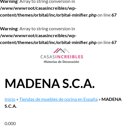
Warning
: Array to string conversion in
/www/wwwroot/casasincreibles/wp-
content/themes/orbital/inc/orbital-minifier.php
on line
67
Warning
: Array to string conversion in
/www/wwwroot/casasincreibles/wp-
content/themes/orbital/inc/orbital-minifier.php
on line
67
Saltar
al
contenido
MADENA S.C.A.
Inicio
»
Tiendas de muebles de cocina en España
»
MADENA
S.C.A.
0.00
0