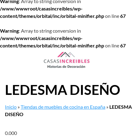
Warning
: Array to string conversion in
/www/wwwroot/casasincreibles/wp-
content/themes/orbital/inc/orbital-minifier.php
on line
67
Warning
: Array to string conversion in
/www/wwwroot/casasincreibles/wp-
content/themes/orbital/inc/orbital-minifier.php
on line
67
Saltar
al
contenido
LEDESMA DISEÑO
Inicio
»
Tiendas de muebles de cocina en España
»
LEDESMA
DISEÑO
0.00
0