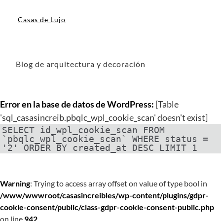
Casas de Lujo
Blog de arquitectura y decoración
Error en la base de datos de WordPress:
[Table
'sql_casasincreib.pbqlc_wpl_cookie_scan' doesn't exist]
SELECT id_wpl_cookie_scan FROM
`pbqlc_wpl_cookie_scan` WHERE status =
'2' ORDER BY created_at DESC LIMIT 1
Warning
: Trying to access array offset on value of type bool in
/www/wwwroot/casasincreibles/wp-content/plugins/gdpr-
cookie-consent/public/class-gdpr-cookie-consent-public.php
on line
942