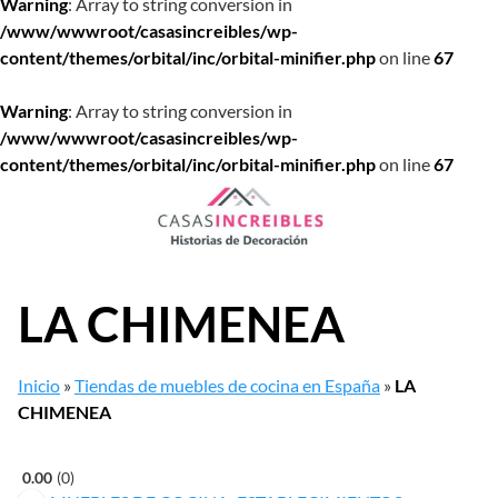
Warning
: Array to string conversion in
/www/wwwroot/casasincreibles/wp-
content/themes/orbital/inc/orbital-minifier.php
on line
67
Warning
: Array to string conversion in
/www/wwwroot/casasincreibles/wp-
content/themes/orbital/inc/orbital-minifier.php
on line
67
Saltar
al
contenido
LA CHIMENEA
Inicio
»
Tiendas de muebles de cocina en España
»
LA
CHIMENEA
0.00
0