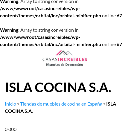
Warning
: Array to string conversion in
/www/wwwroot/casasincreibles/wp-
content/themes/orbital/inc/orbital-minifier.php
on line
67
Warning
: Array to string conversion in
/www/wwwroot/casasincreibles/wp-
content/themes/orbital/inc/orbital-minifier.php
on line
67
Saltar
al
contenido
ISLA COCINA S.A.
Inicio
»
Tiendas de muebles de cocina en España
»
ISLA
COCINA S.A.
0.00
0