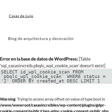
Casas de Lujo
Blog de arquitectura y decoración
Error en la base de datos de WordPress:
[Table
'sql_casasincreib.pbqlc_wpl_cookie_scan' doesn't exist]
SELECT id_wpl_cookie_scan FROM
`pbqlc_wpl_cookie_scan` WHERE status =
'2' ORDER BY created_at DESC LIMIT 1
Warning
: Trying to access array offset on value of type bool in
/www/wwwroot/casasincreibles/wp-content/plugins/gdpr-
cookie-consent/public/class-gdpr-cookie-consent-public.php