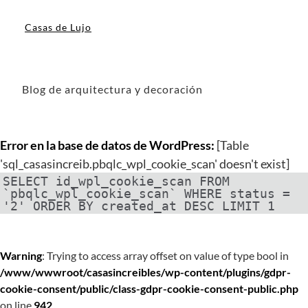
Casas de Lujo
Blog de arquitectura y decoración
Error en la base de datos de WordPress:
[Table
'sql_casasincreib.pbqlc_wpl_cookie_scan' doesn't exist]
SELECT id_wpl_cookie_scan FROM
`pbqlc_wpl_cookie_scan` WHERE status =
'2' ORDER BY created_at DESC LIMIT 1
Warning
: Trying to access array offset on value of type bool in
/www/wwwroot/casasincreibles/wp-content/plugins/gdpr-
cookie-consent/public/class-gdpr-cookie-consent-public.php
on line
942