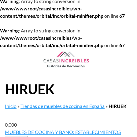
Warning
: Array to string conversion in
/www/wwwroot/casasincreibles/wp-
content/themes/orbital/inc/orbital-minifier.php
on line
67
Warning
: Array to string conversion in
/www/wwwroot/casasincreibles/wp-
content/themes/orbital/inc/orbital-minifier.php
on line
67
Saltar
al
contenido
HIRUEK
Inicio
»
Tiendas de muebles de cocina en España
»
HIRUEK
0.00
0
MUEBLES DE COCINA Y BAÑO: ESTABLECIMIENTOS