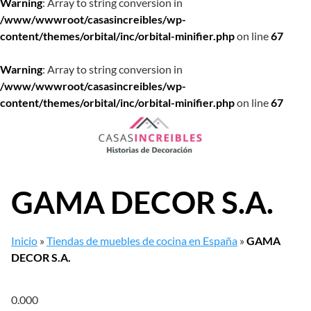
Warning
: Array to string conversion in
/www/wwwroot/casasincreibles/wp-
content/themes/orbital/inc/orbital-minifier.php
on line
67
Warning
: Array to string conversion in
/www/wwwroot/casasincreibles/wp-
content/themes/orbital/inc/orbital-minifier.php
on line
67
Saltar
al
contenido
GAMA DECOR S.A.
Inicio
»
Tiendas de muebles de cocina en España
»
GAMA
DECOR S.A.
0.00
0