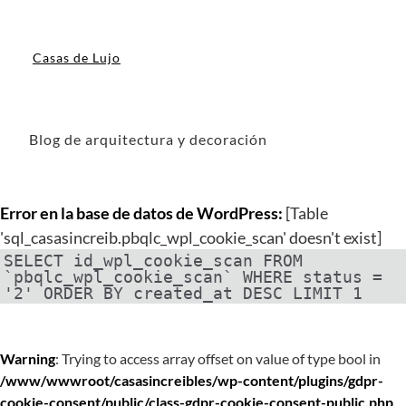
Casas de Lujo
Blog de arquitectura y decoración
Error en la base de datos de WordPress:
[Table
'sql_casasincreib.pbqlc_wpl_cookie_scan' doesn't exist]
SELECT id_wpl_cookie_scan FROM
`pbqlc_wpl_cookie_scan` WHERE status =
'2' ORDER BY created_at DESC LIMIT 1
Warning
: Trying to access array offset on value of type bool in
/www/wwwroot/casasincreibles/wp-content/plugins/gdpr-
cookie-consent/public/class-gdpr-cookie-consent-public.php