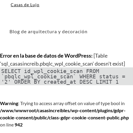
Casas de Lujo
Blog de arquitectura y decoración
Error en la base de datos de WordPress:
[Table
'sql_casasincreib.pbqlc_wpl_cookie_scan' doesn't exist]
SELECT id_wpl_cookie_scan FROM
`pbqlc_wpl_cookie_scan` WHERE status =
'2' ORDER BY created_at DESC LIMIT 1
Warning
: Trying to access array offset on value of type bool in
/www/wwwroot/casasincreibles/wp-content/plugins/gdpr-
cookie-consent/public/class-gdpr-cookie-consent-public.php
on line
942