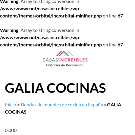
Warning
: Array to string conversion in
/www/wwwroot/casasincreibles/wp-
content/themes/orbital/inc/orbital-minifier.php
on line
67
Warning
: Array to string conversion in
/www/wwwroot/casasincreibles/wp-
content/themes/orbital/inc/orbital-minifier.php
on line
67
Saltar
al
contenido
GALIA COCINAS
Inicio
»
Tiendas de muebles de cocina en España
»
GALIA
COCINAS
0.00
0