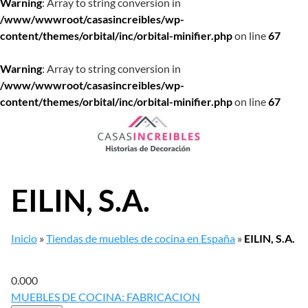
Warning
: Array to string conversion in
/www/wwwroot/casasincreibles/wp-
content/themes/orbital/inc/orbital-minifier.php
on line
67
Warning
: Array to string conversion in
/www/wwwroot/casasincreibles/wp-
content/themes/orbital/inc/orbital-minifier.php
on line
67
Saltar
al
contenido
EILIN, S.A.
Inicio
»
Tiendas de muebles de cocina en España
»
EILIN, S.A.
0.00
0
MUEBLES DE COCINA: FABRICACION