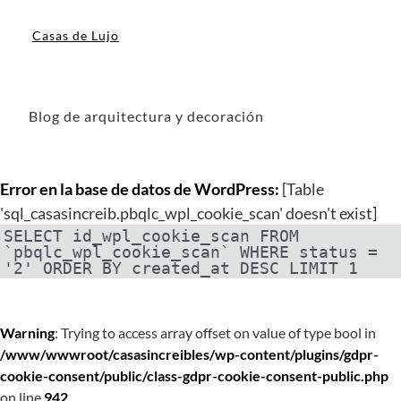
Casas de Lujo
Blog de arquitectura y decoración
Error en la base de datos de WordPress:
[Table
'sql_casasincreib.pbqlc_wpl_cookie_scan' doesn't exist]
SELECT id_wpl_cookie_scan FROM
`pbqlc_wpl_cookie_scan` WHERE status =
'2' ORDER BY created_at DESC LIMIT 1
Warning
: Trying to access array offset on value of type bool in
/www/wwwroot/casasincreibles/wp-content/plugins/gdpr-
cookie-consent/public/class-gdpr-cookie-consent-public.php
on line
942