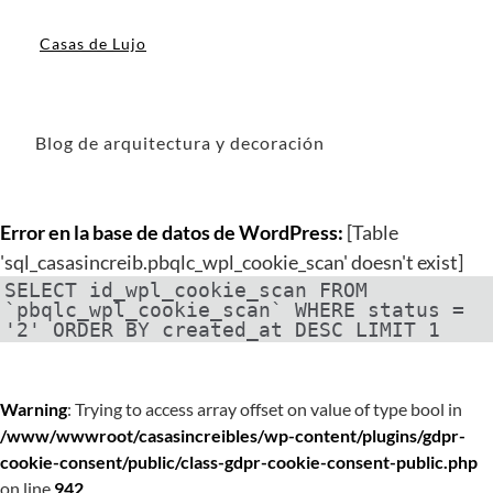
Casas de Lujo
Blog de arquitectura y decoración
Error en la base de datos de WordPress:
[Table
'sql_casasincreib.pbqlc_wpl_cookie_scan' doesn't exist]
SELECT id_wpl_cookie_scan FROM
`pbqlc_wpl_cookie_scan` WHERE status =
'2' ORDER BY created_at DESC LIMIT 1
Warning
: Trying to access array offset on value of type bool in
/www/wwwroot/casasincreibles/wp-content/plugins/gdpr-
cookie-consent/public/class-gdpr-cookie-consent-public.php
on line
942