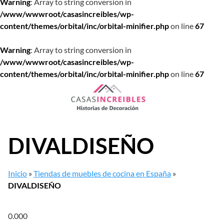
Warning
: Array to string conversion in
/www/wwwroot/casasincreibles/wp-
content/themes/orbital/inc/orbital-minifier.php
on line
67
Warning
: Array to string conversion in
/www/wwwroot/casasincreibles/wp-
content/themes/orbital/inc/orbital-minifier.php
on line
67
Saltar
al
contenido
DIVALDISEÑO
Inicio
»
Tiendas de muebles de cocina en España
»
DIVALDISEÑO
0.00
0