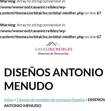
Warning
: Array to string conversion in
/www/wwwroot/casasincreibles/wp-
content/themes/orbital/inc/orbital-minifier.php
on line
67
Warning
: Array to string conversion in
/www/wwwroot/casasincreibles/wp-
content/themes/orbital/inc/orbital-minifier.php
on line
67
Saltar
al
contenido
DISEÑOS ANTONIO
MENUDO
Inicio
»
Tiendas de muebles de cocina en España
»
DISEÑOS
ANTONIO MENUDO