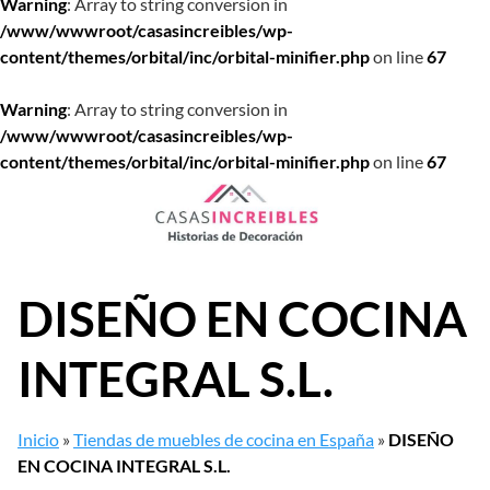
Warning
: Array to string conversion in
/www/wwwroot/casasincreibles/wp-
content/themes/orbital/inc/orbital-minifier.php
on line
67
Warning
: Array to string conversion in
/www/wwwroot/casasincreibles/wp-
content/themes/orbital/inc/orbital-minifier.php
on line
67
Saltar
al
contenido
DISEÑO EN COCINA
INTEGRAL S.L.
Inicio
»
Tiendas de muebles de cocina en España
»
DISEÑO
EN COCINA INTEGRAL S.L.