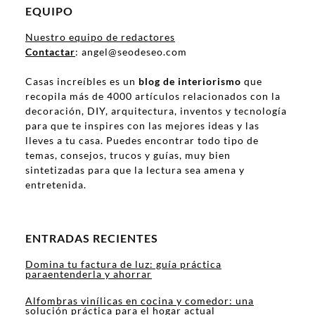
EQUIPO
Nuestro equipo de redactores
Contactar
: angel@seodeseo.com
Casas increíbles es un
blog de interiorismo
que
recopila más de 4000 artículos relacionados con la
decoración, DIY, arquitectura, inventos y tecnología
para que te inspires con las mejores ideas y las
lleves a tu casa. Puedes encontrar todo tipo de
temas, consejos, trucos y guías, muy bien
sintetizadas para que la lectura sea amena y
entretenida.
ENTRADAS RECIENTES
Domina tu factura de luz: guía práctica
paraentenderla y ahorrar
Alfombras vinílicas en cocina y comedor: una
solución práctica para el hogar actual