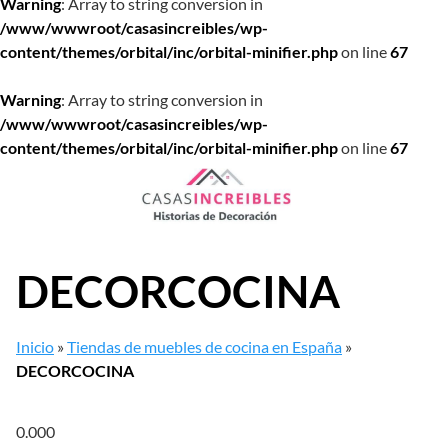
Warning
: Array to string conversion in
/www/wwwroot/casasincreibles/wp-
content/themes/orbital/inc/orbital-minifier.php
on line
67
Warning
: Array to string conversion in
/www/wwwroot/casasincreibles/wp-
content/themes/orbital/inc/orbital-minifier.php
on line
67
Saltar
al
contenido
DECORCOCINA
Inicio
»
Tiendas de muebles de cocina en España
»
DECORCOCINA
0.00
0