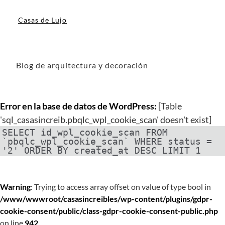
Casas de Lujo
Blog de arquitectura y decoración
Error en la base de datos de WordPress:
[Table
'sql_casasincreib.pbqlc_wpl_cookie_scan' doesn't exist]
SELECT id_wpl_cookie_scan FROM
`pbqlc_wpl_cookie_scan` WHERE status =
'2' ORDER BY created_at DESC LIMIT 1
Warning
: Trying to access array offset on value of type bool in
/www/wwwroot/casasincreibles/wp-content/plugins/gdpr-
cookie-consent/public/class-gdpr-cookie-consent-public.php
on line
942