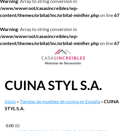
Warning
: Array to string conversion in
/www/wwwroot/casasincreibles/wp-
content/themes/orbital/inc/orbital-minifier.php
on line
67
Warning
: Array to string conversion in
/www/wwwroot/casasincreibles/wp-
content/themes/orbital/inc/orbital-minifier.php
on line
67
Saltar
al
contenido
CUINA STYL S.A.
Inicio
»
Tiendas de muebles de cocina en España
»
CUINA
STYL S.A.
0.00
0