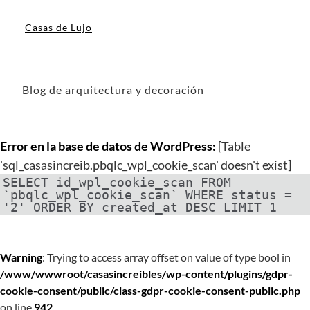
Casas de Lujo
Blog de arquitectura y decoración
Error en la base de datos de WordPress:
[Table
'sql_casasincreib.pbqlc_wpl_cookie_scan' doesn't exist]
SELECT id_wpl_cookie_scan FROM
`pbqlc_wpl_cookie_scan` WHERE status =
'2' ORDER BY created_at DESC LIMIT 1
Warning
: Trying to access array offset on value of type bool in
/www/wwwroot/casasincreibles/wp-content/plugins/gdpr-
cookie-consent/public/class-gdpr-cookie-consent-public.php
on line
942