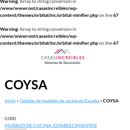
Warning
: Array to string conversion in
/www/wwwroot/casasincreibles/wp-
content/themes/orbital/inc/orbital-minifier.php
on line
67
Warning
: Array to string conversion in
/www/wwwroot/casasincreibles/wp-
content/themes/orbital/inc/orbital-minifier.php
on line
67
Saltar
al
contenido
COYSA
Inicio
»
Tiendas de muebles de cocina en España
»
COYSA
0.00
0
MUEBLES DE COCINA: ESTABLECIMIENTOS