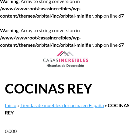
Warning
: Array to string conversion in
/www/wwwroot/casasincreibles/wp-
content/themes/orbital/inc/orbital-minifier.php
on line
67
Warning
: Array to string conversion in
/www/wwwroot/casasincreibles/wp-
content/themes/orbital/inc/orbital-minifier.php
on line
67
Saltar
al
contenido
COCINAS REY
Inicio
»
Tiendas de muebles de cocina en España
»
COCINAS
REY
0.00
0