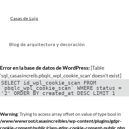
Casas de Lujo
Blog de arquitectura y decoración
Error en la base de datos de WordPress:
[Table
'sql_casasincreib.pbqlc_wpl_cookie_scan' doesn't exist]
SELECT id_wpl_cookie_scan FROM
`pbqlc_wpl_cookie_scan` WHERE status =
'2' ORDER BY created_at DESC LIMIT 1
Warning
: Trying to access array offset on value of type bool in
/www/wwwroot/casasincreibles/wp-content/plugins/gdpr-
cookie-consent/public/class-gdpr-cookie-consent-public.php