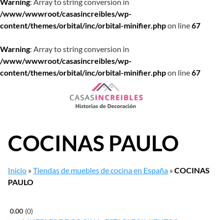
Warning
: Array to string conversion in
/www/wwwroot/casasincreibles/wp-
content/themes/orbital/inc/orbital-minifier.php
on line
67
Warning
: Array to string conversion in
/www/wwwroot/casasincreibles/wp-
content/themes/orbital/inc/orbital-minifier.php
on line
67
Saltar
al
contenido
COCINAS PAULO
Inicio
»
Tiendas de muebles de cocina en España
»
COCINAS
PAULO
0.00
0