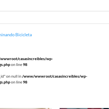
inando
Bicicleta
wwwroot/casasincreibles/wp-
gs.php
on line
98
id" on null in
/www/wwwroot/casasincreibles/wp-
gs.php
on line
98