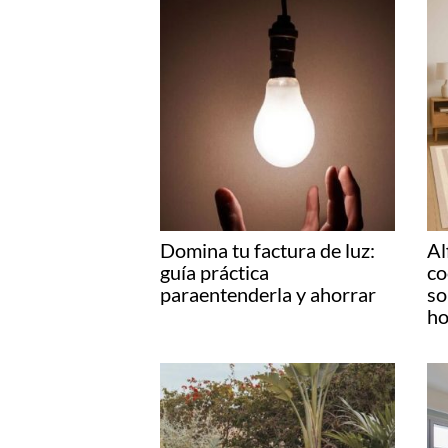
Domina tu factura de luz:
Al
guía práctica
co
paraentenderla y ahorrar
so
ho