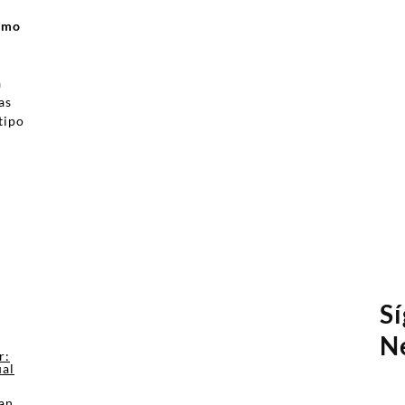
ismo
a
as
tipo
a
S
N
r:
ual
an