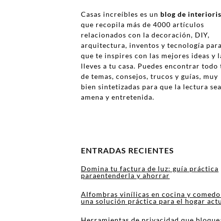
Casas increíbles es un
blog de interior
que recopila más de 4000 artículos
relacionados con la decoración, DIY,
arquitectura, inventos y tecnología par
que te inspires con las mejores ideas y l
lleves a tu casa. Puedes encontrar todo 
de temas, consejos, trucos y guías, muy
bien sintetizadas para que la lectura se
amena y entretenida.
ENTRADAS RECIENTES
Domina tu factura de luz: guía práctica
paraentenderla y ahorrar
Alfombras vinílicas en cocina y comedo
una solución práctica para el hogar act
Herramientas de privacidad que bloque