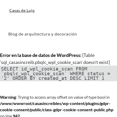
Casas de Lujo
Blog de arquitectura y decoración
Error en la base de datos de WordPress:
[Table
'sql_casasincreib.pbqlc_wpl_cookie_scan' doesn't exist]
SELECT id_wpl_cookie_scan FROM
`pbqlc_wpl_cookie_scan` WHERE status =
'2' ORDER BY created_at DESC LIMIT 1
Warning
: Trying to access array offset on value of type bool in
/www/wwwroot/casasincreibles/wp-content/plugins/gdpr-
cookie-consent/public/class-gdpr-cookie-consent-public.php
on line
942