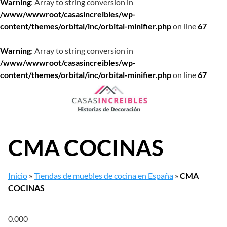
Warning
: Array to string conversion in
/www/wwwroot/casasincreibles/wp-
content/themes/orbital/inc/orbital-minifier.php
on line
67
Warning
: Array to string conversion in
/www/wwwroot/casasincreibles/wp-
content/themes/orbital/inc/orbital-minifier.php
on line
67
Saltar
al
contenido
CMA COCINAS
Inicio
»
Tiendas de muebles de cocina en España
»
CMA
COCINAS
0.00
0