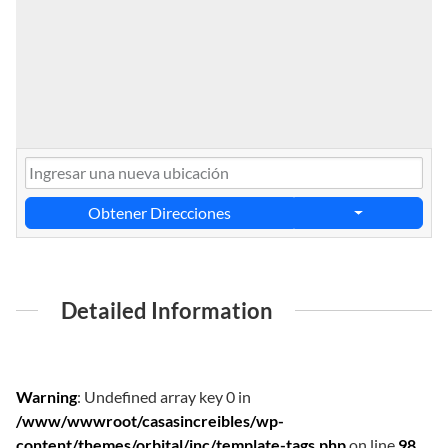
Obtener Direcciones
Detailed Information
Warning
: Undefined array key 0 in
/www/wwwroot/casasincreibles/wp-
content/themes/orbital/inc/template-tags.php
on line
98