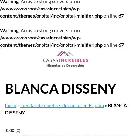
Warning
: Array to string conversion in
/www/wwwroot/casasincreibles/wp-
content/themes/orbital/inc/orbital-minifier.php
on line
67
Warning
: Array to string conversion in
/www/wwwroot/casasincreibles/wp-
content/themes/orbital/inc/orbital-minifier.php
on line
67
Saltar
al
contenido
BLANCA DISSENY
Inicio
»
Tiendas de muebles de cocina en España
»
BLANCA
DISSENY
0.00
0