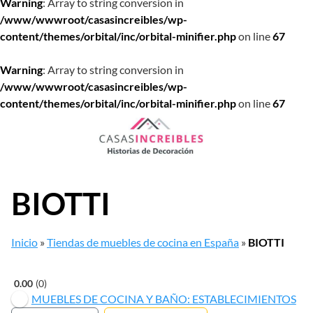
Warning
: Array to string conversion in
/www/wwwroot/casasincreibles/wp-
content/themes/orbital/inc/orbital-minifier.php
on line
67
Warning
: Array to string conversion in
/www/wwwroot/casasincreibles/wp-
content/themes/orbital/inc/orbital-minifier.php
on line
67
Saltar
al
contenido
BIOTTI
Inicio
»
Tiendas de muebles de cocina en España
»
BIOTTI
0.00
0
MUEBLES DE COCINA Y BAÑO: ESTABLECIMIENTOS