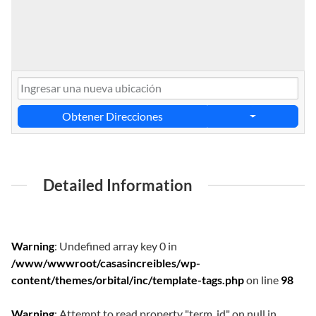
Obtener Direcciones
Detailed Information
Warning
: Undefined array key 0 in
/www/wwwroot/casasincreibles/wp-
content/themes/orbital/inc/template-tags.php
on line
98
Warning
: Attempt to read property "term_id" on null in