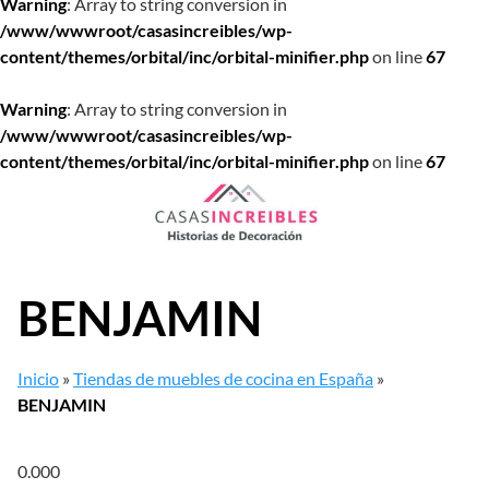
Warning
: Array to string conversion in
/www/wwwroot/casasincreibles/wp-
content/themes/orbital/inc/orbital-minifier.php
on line
67
Warning
: Array to string conversion in
/www/wwwroot/casasincreibles/wp-
content/themes/orbital/inc/orbital-minifier.php
on line
67
Saltar
al
contenido
BENJAMIN
Inicio
»
Tiendas de muebles de cocina en España
»
BENJAMIN
0.00
0