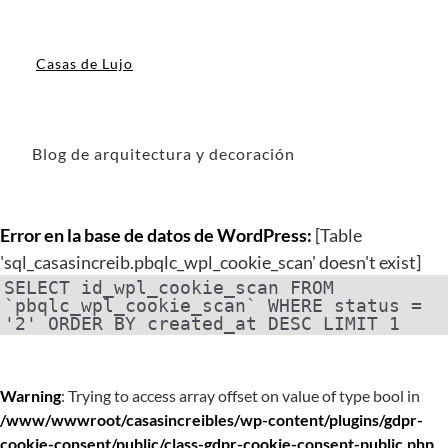
Casas de Lujo
Blog de arquitectura y decoración
Error en la base de datos de WordPress:
[Table
'sql_casasincreib.pbqlc_wpl_cookie_scan' doesn't exist]
SELECT id_wpl_cookie_scan FROM
`pbqlc_wpl_cookie_scan` WHERE status =
'2' ORDER BY created_at DESC LIMIT 1
Warning
: Trying to access array offset on value of type bool in
/www/wwwroot/casasincreibles/wp-content/plugins/gdpr-
cookie-consent/public/class-gdpr-cookie-consent-public.php