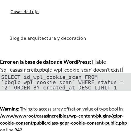
Casas de Lujo
Blog de arquitectura y decoración
Error en la base de datos de WordPress:
[Table
'sql_casasincreib.pbqlc_wpl_cookie_scan' doesn't exist]
SELECT id_wpl_cookie_scan FROM
`pbqlc_wpl_cookie_scan` WHERE status =
'2' ORDER BY created_at DESC LIMIT 1
Warning
: Trying to access array offset on value of type bool in
/www/wwwroot/casasincreibles/wp-content/plugins/gdpr-
cookie-consent/public/class-gdpr-cookie-consent-public.php
on line
942