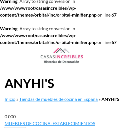
Warning
: Array to string conversion in
/www/wwwroot/casasincreibles/wp-
content/themes/orbital/inc/orbital-minifier.php
on line
67
Warning
: Array to string conversion in
/www/wwwroot/casasincreibles/wp-
content/themes/orbital/inc/orbital-minifier.php
on line
67
Saltar
al
contenido
ANYHI'S
Inicio
»
Tiendas de muebles de cocina en España
»
ANYHI'S
0.00
0
MUEBLES DE COCINA: ESTABLECIMIENTOS