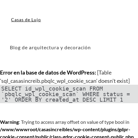
Casas de Lujo
Blog de arquitectura y decoración
Error en la base de datos de WordPress:
[Table
'sql_casasincreib.pbqlc_wpl_cookie_scan' doesn't exist]
SELECT id_wpl_cookie_scan FROM
`pbqlc_wpl_cookie_scan` WHERE status =
'2' ORDER BY created_at DESC LIMIT 1
Warning
: Trying to access array offset on value of type bool in
/www/wwwroot/casasincreibles/wp-content/plugins/gdpr-
cookie-consent/public/class-gdpr-cookie-consent-public.php