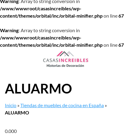
Warning
: Array to string conversion in
/www/wwwroot/casasincreibles/wp-
content/themes/orbital/inc/orbital-minifier.php
on line
67
Warning
: Array to string conversion in
/www/wwwroot/casasincreibles/wp-
content/themes/orbital/inc/orbital-minifier.php
on line
67
Saltar
al
contenido
ALUARMO
Inicio
»
Tiendas de muebles de cocina en España
»
ALUARMO
0.00
0