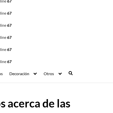
line
67
line
67
line
67
line
67
line
67
line
67
os
Decoración
Otros
 acerca de las