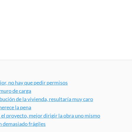
rior, no hay que pedir permisos
 muro de carga
ibución de la vivienda, resultaría muy caro
merece la pena
 el proyecto, mejor dirigir la obra uno mismo
n demasiado frágiles