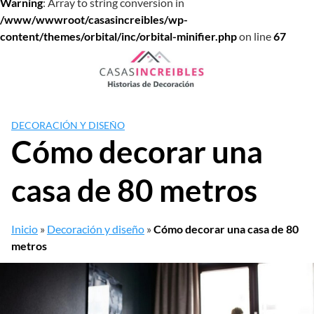
Warning
: Array to string conversion in
/www/wwwroot/casasincreibles/wp-
content/themes/orbital/inc/orbital-minifier.php
on line
67
Saltar
al
contenido
DECORACIÓN Y DISEÑO
Cómo decorar una
casa de 80 metros
Inicio
»
Decoración y diseño
»
Cómo decorar una casa de 80
metros