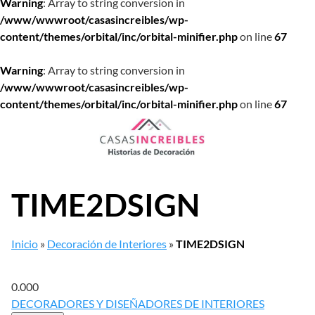
Warning
: Array to string conversion in
/www/wwwroot/casasincreibles/wp-
content/themes/orbital/inc/orbital-minifier.php
on line
67
Warning
: Array to string conversion in
/www/wwwroot/casasincreibles/wp-
content/themes/orbital/inc/orbital-minifier.php
on line
67
Saltar
al
contenido
TIME2DSIGN
Inicio
»
Decoración de Interiores
»
TIME2DSIGN
0.00
0
DECORADORES Y DISEÑADORES DE INTERIORES