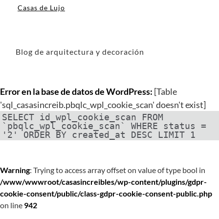
Casas de Lujo
Blog de arquitectura y decoración
Error en la base de datos de WordPress:
[Table
'sql_casasincreib.pbqlc_wpl_cookie_scan' doesn't exist]
SELECT id_wpl_cookie_scan FROM
`pbqlc_wpl_cookie_scan` WHERE status =
'2' ORDER BY created_at DESC LIMIT 1
Warning
: Trying to access array offset on value of type bool in
/www/wwwroot/casasincreibles/wp-content/plugins/gdpr-
cookie-consent/public/class-gdpr-cookie-consent-public.php
on line
942