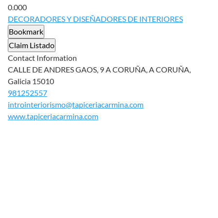
0.00
0
DECORADORES Y DISEÑADORES DE INTERIORES
Bookmark
Claim Listado
Contact Information
CALLE DE ANDRES GAOS, 9 A CORUÑA, A CORUÑA,
Galicia 15010
981252557
introinteriorismo@tapiceriacarmina.com
www.tapiceriacarmina.com