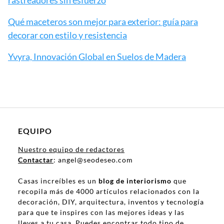
rastreadores sin esfuerzo
Qué maceteros son mejor para exterior: guía para
decorar con estilo y resistencia
Yvyra, Innovación Global en Suelos de Madera
EQUIPO
Nuestro equipo de redactores
Contactar
: angel@seodeseo.com
Casas increíbles es un
blog de interiorismo
que
recopila más de 4000 artículos relacionados con la
decoración, DIY, arquitectura, inventos y tecnología
para que te inspires con las mejores ideas y las
lleves a tu casa. Puedes encontrar todo tipo de