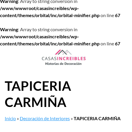
Warning
: Array to string conversion in
/www/wwwroot/casasincreibles/wp-
content/themes/orbital/inc/orbital-minifier.php
on line
67
Warning
: Array to string conversion in
/www/wwwroot/casasincreibles/wp-
content/themes/orbital/inc/orbital-minifier.php
on line
67
Saltar
al
contenido
TAPICERIA
CARMIÑA
Inicio
»
Decoración de Interiores
»
TAPICERIA CARMIÑA