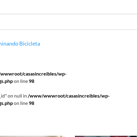
inando
Bicicleta
wwwroot/casasincreibles/wp-
gs.php
on line
98
id" on null in
/www/wwwroot/casasincreibles/wp-
gs.php
on line
98