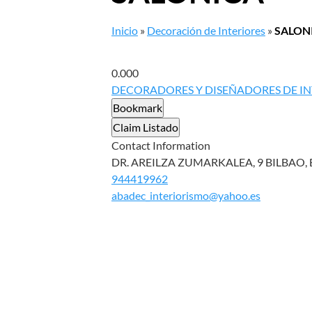
Inicio
»
Decoración de Interiores
»
SALON
0.00
0
DECORADORES Y DISEÑADORES DE IN
Bookmark
Claim Listado
Contact Information
DR. AREILZA ZUMARKALEA, 9 BILBAO, B
944419962
abadec_interiorismo@yahoo.es