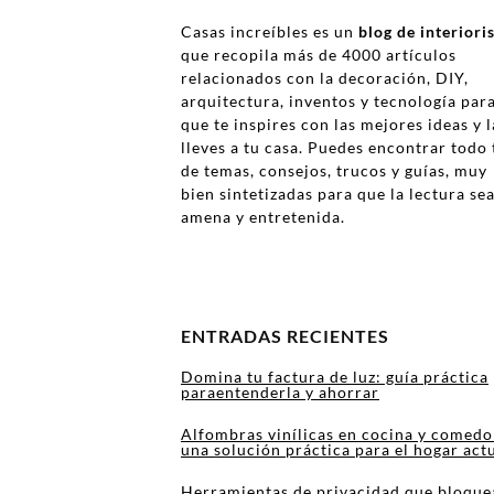
Casas increíbles es un
blog de interior
que recopila más de 4000 artículos
relacionados con la decoración, DIY,
arquitectura, inventos y tecnología par
que te inspires con las mejores ideas y l
lleves a tu casa. Puedes encontrar todo 
de temas, consejos, trucos y guías, muy
bien sintetizadas para que la lectura se
amena y entretenida.
ENTRADAS RECIENTES
Domina tu factura de luz: guía práctica
paraentenderla y ahorrar
Alfombras vinílicas en cocina y comedo
una solución práctica para el hogar act
Herramientas de privacidad que bloque