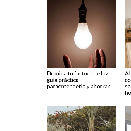
Domina tu factura de luz:
Al
guía práctica
co
paraentenderla y ahorrar
so
ho