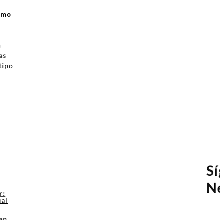
ismo
a
as
tipo
a
S
N
r:
ual
an